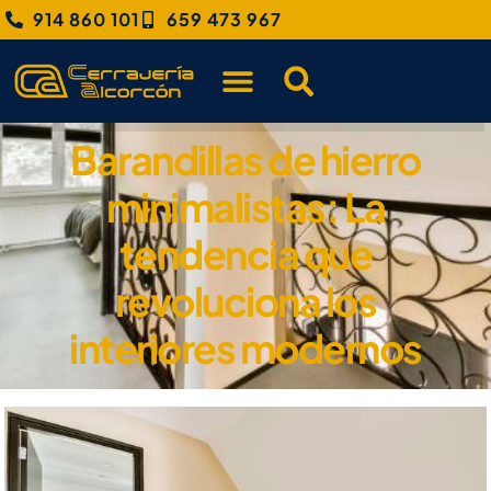
914 860 101
659 473 967
Barandillas de hierro
minimalistas: La
tendencia que
revoluciona los
interiores modernos