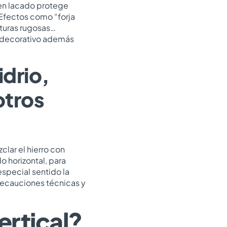
en lacado protege
 Efectos como “forja
xturas rugosas…
o decorativo además
idrio,
otros
lar el hierro con
o horizontal, para
especial sentido la
precauciones técnicas y
ertical?