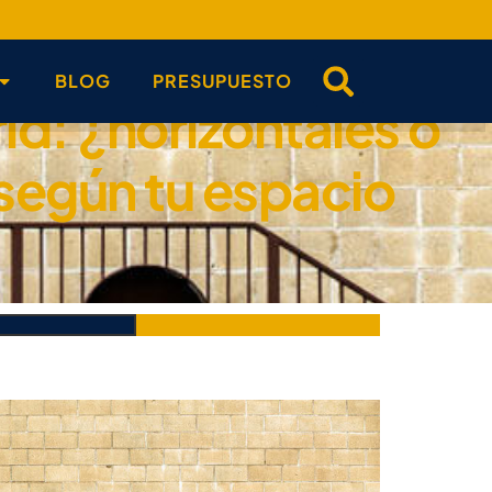
BLOG
PRESUPUESTO
id: ¿horizontales o
 según tu espacio