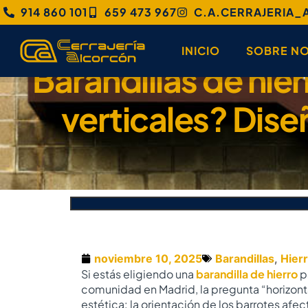
914 860 101
659 473 967
C.A.CERRAJERIA
INICIO
SOBRE N
Barandillas de hie
verticales? Dise
noviembre 10, 2025
Barandillas
,
Hier
Si estás eligiendo una
barandilla de hierro
pa
comunidad en Madrid, la pregunta “horizontal
estética: la orientación de los barrotes afect