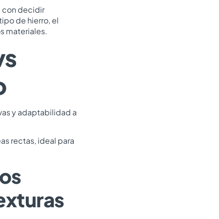
a con decidir
tipo de hierro, el
s materiales.
vs
o
vas y adaptabilidad a
as rectas, ideal para
os
exturas