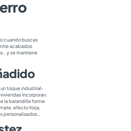
ierro
smo cuando buscas
ermite acabados
tos… y se mantiene
añadido
n toque industrial-
viviendas incorporan.
e la barandilla forme
ate, efecto forja,
os personalizados…
stez