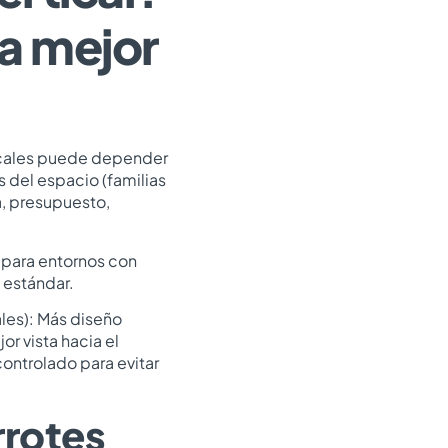
a mejor
ticales puede depender
s del espacio (familias
, presupuesto,
s para entornos con
 estándar.
ales): Más diseño
or vista hacia el
controlado para evitar
rrotes