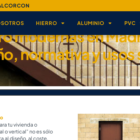
_ALCORCON
OSOTROS
HIERRO
ALUMINIO
PVC
rro modernas en Madr
ño, normativa y usos
ro
ra tu vivienda o
 o vertical” no es sólo
a al diseño, al coste,